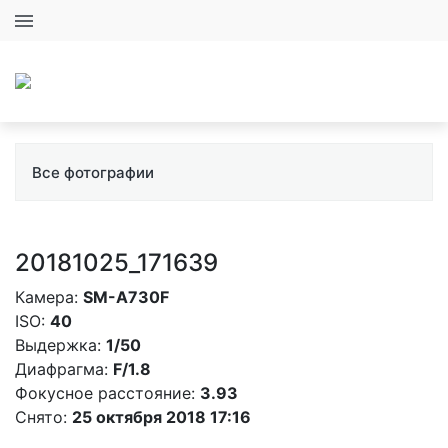
+7 (931) 288-10-36
+7 (812) 365-40-45
+7 (931) 288-10-36
+7 (812) 365-40-45
Все фотографии
20181025_171639
Камера:
SM-A730F
ISO:
40
Выдержка:
1/50
Диафрагма:
F/1.8
Фокусное расстояние:
3.93
Снято:
25 октября 2018 17:16